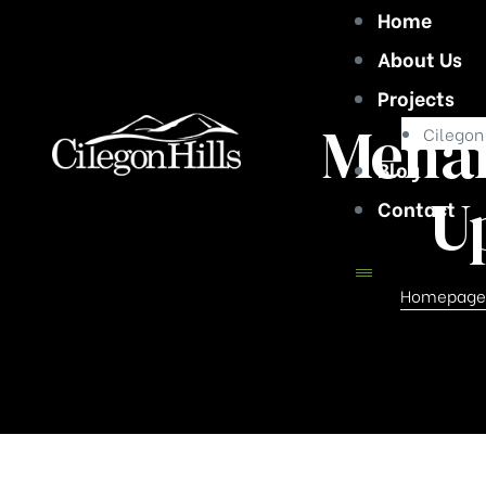
Home
About Us
Projects
Menar
Cilegon 
Blog
U
Contact
Homepage