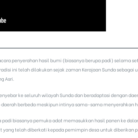
acara penyerahan hasil bumi (biasanya berupa padi) selama s
radisi ini telah dilakukan sejak zaman Kerajaan Sunda sebagai
g Asri
.
menyebar ke seluruh wilayah Sunda dan beradaptasi dengan da
tiap daerah berbeda meskipun intinya sama-sama menyerahkan 
a padi biasanya pemuka adat memasukkan hasil panen ke dala
 yang telah diberkati kepada pemimpin desa untuk diberikan 