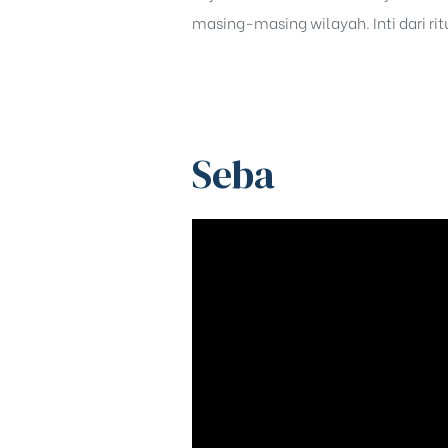
masing-masing wilayah. Inti dari ri
Seba