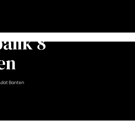
alik 8
en
Adat Banten