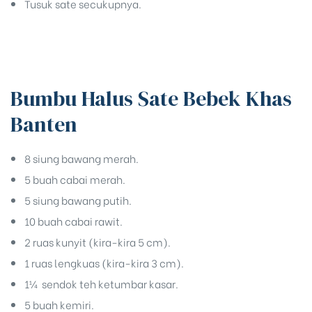
Tusuk sate secukupnya.
Bumbu Halus Sate Bebek Khas
Banten
8 siung bawang merah.
5 buah cabai merah.
5 siung bawang putih.
10 buah cabai rawit.
2 ruas kunyit (kira-kira 5 cm).
1 ruas lengkuas (kira-kira 3 cm).
1¼ sendok teh ketumbar kasar.
5 buah kemiri.